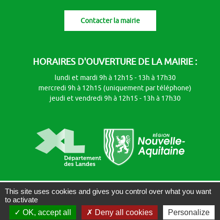
Contacter la mairie
HORAIRES D'OUVERTURE DE LA MAIRIE :
lundi et mardi 9h à 12h15 - 13h à 17h30
mercredi 9h à 12h15 (uniquement par
téléphone
)
jeudi et vendredi 9h à 12h15 - 13h à 17h30
This site uses cookies and gives you control over what you want
Plan du site
|
Mentions légales
|
Accessibilité : non conforme
|
Gestion
to activate
des cookies
|
Réalisé par WebPublic40
OK, accept all
Deny all cookies
Personalize